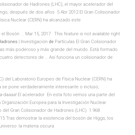
Colisionador de Hadrones (LHC), el mayor acelerador del
go, después de dos años 5 Abr 2012 El Gran Colisionador
ísica Nuclear (CERN) ha alcanzado este
l Bosón ... Mar 15, 2017 · This feature is not available right
 Hadrones
| Investigación
de
Partículas El Gran Colisionador
culas más poderoso y más grande del mundo. Está formado
 cuatro detectores de … Así funciona un colisionador de
C) del Laboratorio Europeo de Física Nuclear (CERN) ha
a se pone verdaderamente interesante o incluso,
ta-daaaa! El acelerador En esta foto vemos una parte del
 Organización Europea para la Investigación Nuclear.
o del Gran Colisionador de Hadrones (LHC). 1.968
15 Tras demostrar la existencia del bosón de Higgs, los
universo: la materia oscura.