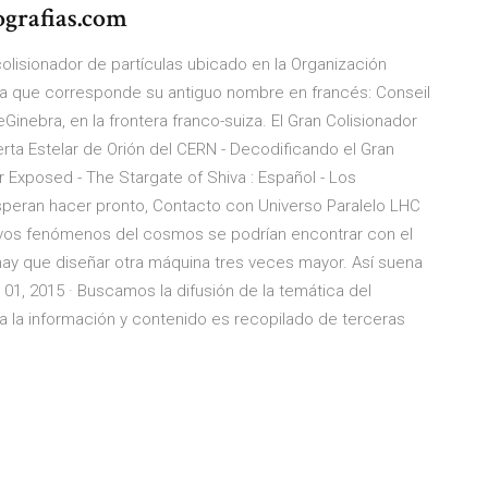
ografias.com
olisionador de partículas ubicado en la Organización
gla que corresponde su antiguo nombre en francés: Conseil
inebra, en la frontera franco-suiza. El Gran Colisionador
rta Estelar de Orión del CERN - Decodificando el Gran
 Exposed - The Stargate of Shiva : Español - Los
speran hacer pronto, Contacto con Universo Paralelo LHC
nuevos fenómenos del cosmos se podrían encontrar con el
hay que diseñar otra máquina tres veces mayor. Así suena
01, 2015 · Buscamos la difusión de la temática del
da la información y contenido es recopilado de terceras