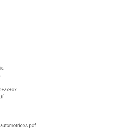
ia
a
ab+ax+bx
pdf
automotrices pdf