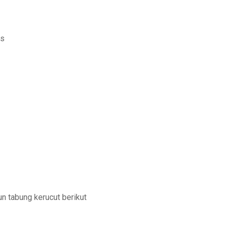
as
n tabung kerucut berikut