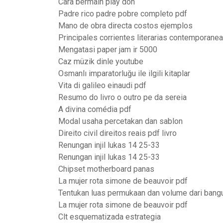
Cara bermain play doh
Padre rico padre pobre completo pdf
Mano de obra directa costos ejemplos
Principales corrientes literarias contemporane
Mengatasi paper jam ir 5000
Caz müzik dinle youtube
Osmanlı imparatorluğu ile ilgili kitaplar
Vita di galileo einaudi pdf
Resumo do livro o outro pe da sereia
A divina comédia pdf
Modal usaha percetakan dan sablon
Direito civil direitos reais pdf livro
Renungan injil lukas 14 25-33
Renungan injil lukas 14 25-33
Chipset motherboard panas
La mujer rota simone de beauvoir pdf
Tentukan luas permukaan dan volume dari bangu
La mujer rota simone de beauvoir pdf
Clt esquematizada estrategia