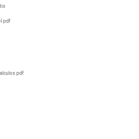
tis
l pdf
alculos pdf