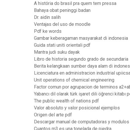
A história do brasil pra quem tem pressa
Bahaya obat peninggi badan
Dr. aidin salih
Ventajas del uso de moodle
Pdf ke words
Gambar keberagaman masyarakat di indonesia
Guida stati uniti orientali pdf
Mantra judi suku dayak
Libro de historia segundo grado de secundaria
Berita kelangkaan sumber daya alam di indones
Licenciatura en administracion industrial upiics
Unit operations of chemical engineering
Factor comun por agrupacion de terminos a2+
Yabancı dil olarak türk işaret dili öğrenci kitabı 
The public wealth of nations pdf
Valor absoluto y valor posicional ejemplos
Origen del arte pdf
Descargar manual de computadoras y modulos 
Cuantos m3 es una tonelada de piedra