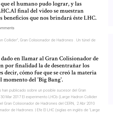
 que el humano pudo lograr, y las
LHC.Al final del video se muestran
os beneficios que nos brindará éste LHC.
omments
n Collider”, Gran Colisionador de Hadrones . Un túnel de
 dado en llamar al Gran Colisionador de
 por finalidad la de desentrañar los
s decir, cómo fue que se creó la materia
el momento del 'Big Bang'.
 han publicado sobre un posible sucesor del Gran
 30 Mar 2017 El experimento LHCb (Large Hadron Collider
del Gran Colisionador de Hadrones del CERN, 2 Abr 2010
ador de Hadrones. | Efe El LHC (siglas en inglés de 'Large