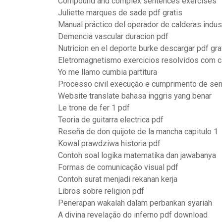
Compound and complex sentences exercises
Juliette marques de sade pdf gratis
Manual práctico del operador de calderas indust
Demencia vascular duracion pdf
Nutricion en el deporte burke descargar pdf gra
Eletromagnetismo exercicios resolvidos com c
Yo me llamo cumbia partitura
Processo civil execução e cumprimento de sen
Website translate bahasa inggris yang benar
Le trone de fer 1 pdf
Teoria de guitarra electrica pdf
Reseña de don quijote de la mancha capitulo 1
Kowal prawdziwa historia pdf
Contoh soal logika matematika dan jawabanya
Formas de comunicação visual pdf
Contoh surat menjadi rekanan kerja
Libros sobre religion pdf
Penerapan wakalah dalam perbankan syariah
A divina revelação do inferno pdf download