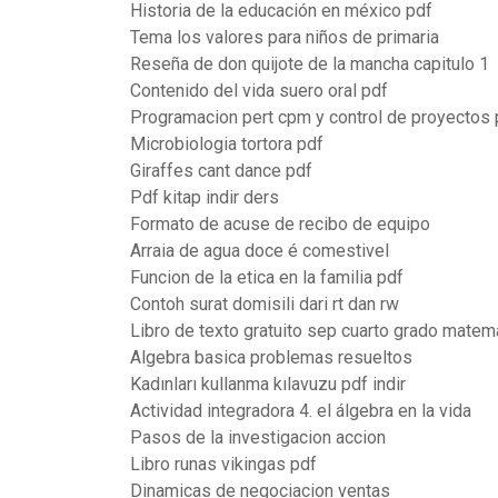
Historia de la educación en méxico pdf
Tema los valores para niños de primaria
Reseña de don quijote de la mancha capitulo 1
Contenido del vida suero oral pdf
Programacion pert cpm y control de proyectos 
Microbiologia tortora pdf
Giraffes cant dance pdf
Pdf kitap indir ders
Formato de acuse de recibo de equipo
Arraia de agua doce é comestivel
Funcion de la etica en la familia pdf
Contoh surat domisili dari rt dan rw
Libro de texto gratuito sep cuarto grado matem
Algebra basica problemas resueltos
Kadınları kullanma kılavuzu pdf indir
Actividad integradora 4. el álgebra en la vida
Pasos de la investigacion accion
Libro runas vikingas pdf
Dinamicas de negociacion ventas