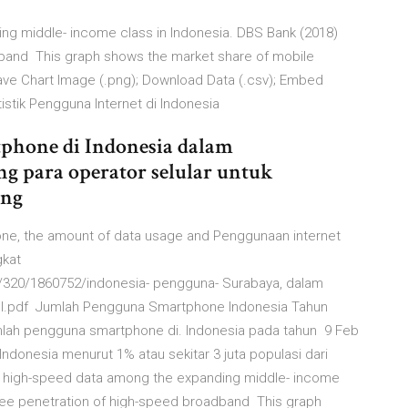
ng middle- income class in Indonesia. DBS Bank (2018)
band This graph shows the market share of mobile
ave Chart Image (.png); Download Data (.csv); Embed
stik Pengguna Internet di Indonesia
phone di Indonesia dalam
 para operator selular untuk
ang
hone, the amount of data usage and Penggunaan internet
gkat
320/1860752/indonesia- pengguna- Surabaya, dalam
65full.pdf Jumlah Pengguna Smartphone Indonesia Tahun
 jumlah pengguna smartphone di. Indonesia pada tahun 9 Feb
Indonesia menurut 1% atau sekitar 3 juta populasi dari
or high-speed data among the expanding middle- income
 see penetration of high-speed broadband This graph