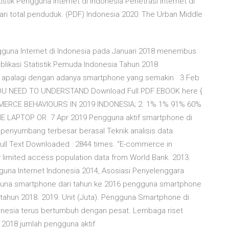
tik Pengguna Internet di Indonesia Penetrasi internet di
ri total penduduk. (PDF) Indonesia 2020: The Urban Middle
gguna Internet di Indonesia pada Januari 2018 menembus
blikasi Statistik Pemuda Indonesia Tahun 2018
, apalagi dengan adanya smartphone yang semakin 3 Feb
OU NEED TO UNDERSTAND Download Full PDF EBOOK here {
COMMERCE BEHAVIOURS IN 2019 INDONESIA; 2. 1% 1% 91% 60%
LAPTOP OR 7 Apr 2019 Pengguna aktif smartphone di
a, penyumbang terbesar berasal Teknik analisis data
 Full Text Downloaded : 2844 times. “E-commerce in
by limited access population data from World Bank. 2013.
gguna Internet Indonesia 2014, Asosiasi Penyelenggara
gguna smartphone dari tahun ke 2016 pengguna smartphone
tahun 2018. 2019. Unit (Juta). Pengguna Smartphone di
nesia terus bertumbuh dengan pesat. Lembaga riset
 2018 jumlah pengguna aktif