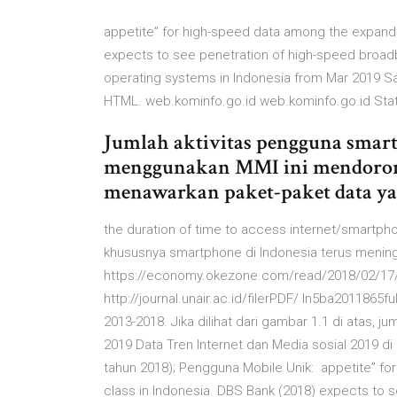
appetite” for high-speed data among the expandi
expects to see penetration of high-speed broad
operating systems in Indonesia from Mar 2019 S
HTML. web.kominfo.go.id web.kominfo.go.id Stati
Jumlah aktivitas pengguna smart
menggunakan MMI ini mendorong
menawarkan paket-paket data y
the duration of time to access internet/smartp
khususnya smartphone di Indonesia terus menin
https://economy.okezone.com/read/2018/02/17/
http://journal.unair.ac.id/filerPDF/ ln5ba20118
2013-2018. Jika dilihat dari gambar 1.1 di atas,
2019 Data Tren Internet dan Media sosial 2019 di 
tahun 2018); Pengguna Mobile Unik: appetite” f
class in Indonesia. DBS Bank (2018) expects to