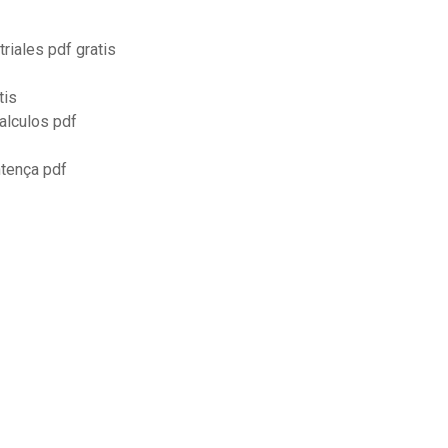
riales pdf gratis
tis
alculos pdf
tença pdf