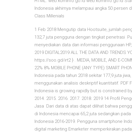
HTML. web.kominfo.go.id web.kominfo.go.id Statis
Indonesia akhirnya melampaui angka 50 persen da
Class Millenials
1 Feb 2018 Mengutip data Hootsuite, jumlah pen
132,7 juta pengguna dengan tingkat penetrasi Pu
menyediakan data dan informasi penggunaan HP
2019 DIGITAL2019 ALL THE DATA AND TRENDS Y
https://soo.gd/irt2 } . MEDIA, MOBILE, AND E-
22% 8% MOBILE PHONE (ANY TYPE) SMART PHONE 
Indonesia pada tahun 2018 sekitar 177,9 juta jiw
menggunakan analisis deskriptif kuantitatif. PDF
Indonesia is growing rapidly but is constrained 
2014. 2015. 2016. 2017. 2018. 2019 14 Profil Pen
Jasa Dari data di atas dapat dilihat bahwa pen
di Indonesia mencapai 65,2 juta sedangkan pada 
Indonesia 2016-2019. Pengguna smartphone Indo
digital marketing Emarketer memperkirakan pada