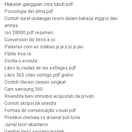
Makalah gangguan citra tubuh pdf
Psicologia del alma pdf
Contoh surat undangan resmi dalam bahasa inggris dan
artinya
Iso 28000 pdf resumen
Conversion de litros a cc
Palavras com as silabas ja je ji jo ju jao
Flütte ince re
Evolta o evoluta
Libro la ciudad de las esfinges pdf
Libro 365 citas contigo pdf gratis
Contoh literasi cerpen singkat
Cam samsung 360
Rivendita beni immobili acquistati da privati
Contoh skripsi bk unindra
Formas de comunicação visual pdf
Prediksi chelsea vs arsenal judi bola
Jurnal teori akuntansi
Gambar hasil seorang arsitek