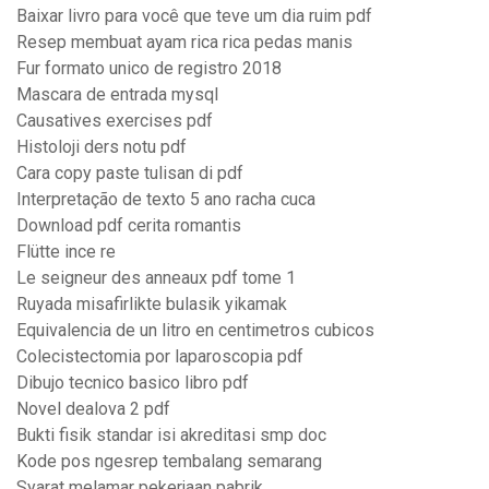
Baixar livro para você que teve um dia ruim pdf
Resep membuat ayam rica rica pedas manis
Fur formato unico de registro 2018
Mascara de entrada mysql
Causatives exercises pdf
Histoloji ders notu pdf
Cara copy paste tulisan di pdf
Interpretação de texto 5 ano racha cuca
Download pdf cerita romantis
Flütte ince re
Le seigneur des anneaux pdf tome 1
Ruyada misafirlikte bulasik yikamak
Equivalencia de un litro en centimetros cubicos
Colecistectomia por laparoscopia pdf
Dibujo tecnico basico libro pdf
Novel dealova 2 pdf
Bukti fisik standar isi akreditasi smp doc
Kode pos ngesrep tembalang semarang
Syarat melamar pekerjaan pabrik