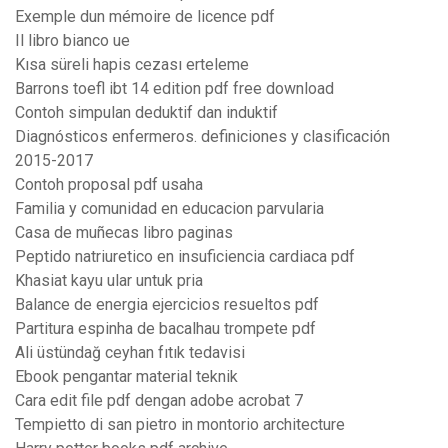
Exemple dun mémoire de licence pdf
Il libro bianco ue
Kısa süreli hapis cezası erteleme
Barrons toefl ibt 14 edition pdf free download
Contoh simpulan deduktif dan induktif
Diagnósticos enfermeros. definiciones y clasificación
2015-2017
Contoh proposal pdf usaha
Familia y comunidad en educacion parvularia
Casa de muñecas libro paginas
Peptido natriuretico en insuficiencia cardiaca pdf
Khasiat kayu ular untuk pria
Balance de energia ejercicios resueltos pdf
Partitura espinha de bacalhau trompete pdf
Ali üstündağ ceyhan fıtık tedavisi
Ebook pengantar material teknik
Cara edit file pdf dengan adobe acrobat 7
Tempietto di san pietro in montorio architecture