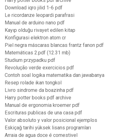
Harry potter books pdf archive
Download iqro jilid 1-6 pdf
Le ricordanze leopardi parafrasi
Manual de arduino nano pdf
Kayıp olduğu rivayet edilen kitap
Konfigurasi elektron atom cr
Piel negra máscaras blancas frantz fanon pdf
Matemáticas 2.pdf (12.31 mb)
Studium przypadku pdf
Revolução verde exercicios pdf
Contoh soal logika matematika dan jawabanya
Resep rolade ikan tongkol
Livro sindrome da boazinha pdf
Harry potter books pdf archive
Manual de ergonomia kroemer pdf
Escrituras publicas de una casa pdf
Valor absoluto y valor posicional ejemplos
Eskiçağ tarihi yüksek lisans programları
Arraia de agua doce é comestivel