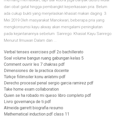
memang mematikan, tapi ular kobra juga banyak diburu Mulai
dari obat gatal hingga pembangkit keperkasaan pria. Belum
ada cukup bukti yang menjelaskan khasiat makan daging 3
Mei 2019 Oleh masyarakat Manokwari, beberapa pria yang
mengkonsumsi kayu akway akan mengalami peningkatan
pada kejantanannya sebelum Sanrego: Khasiat Kayu Sanrego
Menurut Ilmuwan Dalam dan ...
Verbal tenses exercises pdf 2o bachillerato
Soal volume bangun ruang gabungan kelas 5
Comment ouvrir les 7 chakras pdf
Dimensiones de la practica docente
Türkçe fiilimsiler konu anlatımı pdf
Derecho procesal penal sergio garcia ramirez pdf
Take home exam collaboration
Quien se ha robado mi queso libro completo pdf
Livro governança de ti pdf
Almeida garrett biografia resumo
Mathematical induction pdf class 11