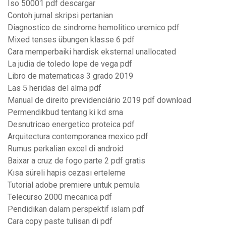
Iso 50001 pdf descargar
Contoh jurnal skripsi pertanian
Diagnostico de sindrome hemolitico uremico pdf
Mixed tenses übungen klasse 6 pdf
Cara memperbaiki hardisk eksternal unallocated
La judia de toledo lope de vega pdf
Libro de matematicas 3 grado 2019
Las 5 heridas del alma pdf
Manual de direito previdenciário 2019 pdf download
Permendikbud tentang ki kd sma
Desnutricao energetico proteica pdf
Arquitectura contemporanea mexico pdf
Rumus perkalian excel di android
Baixar a cruz de fogo parte 2 pdf gratis
Kısa süreli hapis cezası erteleme
Tutorial adobe premiere untuk pemula
Telecurso 2000 mecanica pdf
Pendidikan dalam perspektif islam pdf
Cara copy paste tulisan di pdf