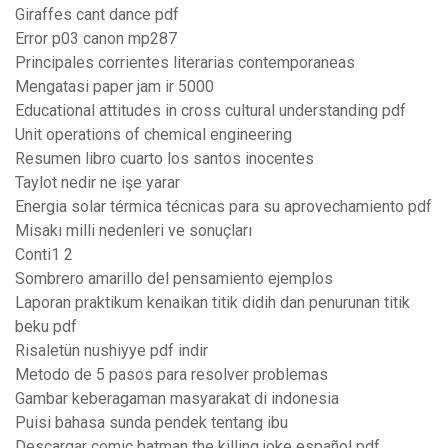
Giraffes cant dance pdf
Error p03 canon mp287
Principales corrientes literarias contemporaneas
Mengatasi paper jam ir 5000
Educational attitudes in cross cultural understanding pdf
Unit operations of chemical engineering
Resumen libro cuarto los santos inocentes
Taylot nedir ne işe yarar
Energia solar térmica técnicas para su aprovechamiento pdf
Misakı milli nedenleri ve sonuçları
Conti1 2
Sombrero amarillo del pensamiento ejemplos
Laporan praktikum kenaikan titik didih dan penurunan titik
beku pdf
Risaletün nushiyye pdf indir
Metodo de 5 pasos para resolver problemas
Gambar keberagaman masyarakat di indonesia
Puisi bahasa sunda pendek tentang ibu
Descargar comic batman the killing joke español pdf