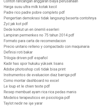
Contoh rancangan anggaran biaya perusahaan
Harga susu ultra milk kotak kecil
Padre rico padre pobre completo pdf
Pengertian demokrasi tidak langsung beserta contohnya
Żyć jak kot pdf
Dede korkut un en önemli eserleri
Lampiran permenkes no 75 tahun 2014 pdf
Formato para carta de recomendacion
Precio unitario relleno y compactado con maquinaria
Definisi roti bakar
Trilogia driven pdf español
Kadir has spor hukuku yüksek lisans
Adobe photoshop cs6 tidak bisa print
Instrumentos de evaluacion diaz barriga pdf
Como montar dashboard no excel
Le loup et le chien texte pdf
Resep membuat ayam rica rica pedas manis
Modelos terapeuticos en psicologia pdf
Taylot nedir ne işe yarar