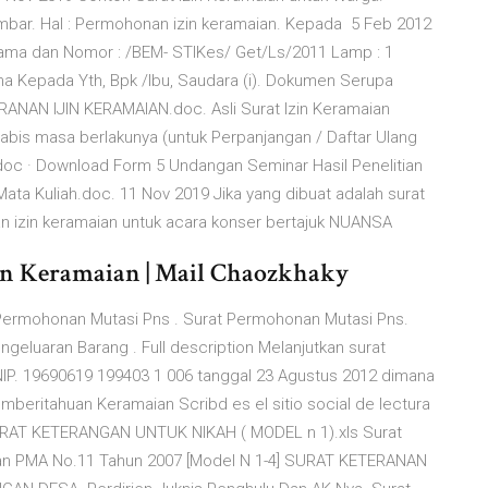
lembar. Hal : Permohonan izin keramaian. Kepada 5 Feb 2012
asama dan Nomor : /BEM- STIKes/ Get/Ls/2011 Lamp : 1
na Kepada Yth, Bpk /Ibu, Saudara (i). Dokumen Serupa
ANAN IJIN KERAMAIAN.doc. Asli Surat Izin Keramaian
abis masa berlakunya (untuk Perpanjangan / Daftar Ulang
.doc · Download Form 5 Undangan Seminar Hasil Penelitian
a Kuliah.doc. 11 Nov 2019 Jika yang dibuat adalah surat
an izin keramaian untuk acara konser bertajuk NUANSA
in Keramaian | Mail Chaozkhaky
ermohonan Mutasi Pns . Surat Permohonan Mutasi Pns.
 Pengeluaran Barang . Full description Melanjutkan surat
IP. 19690619 199403 1 006 tanggal 23 Agustus 2012 dimana
beritahuan Keramaian Scribd es el sitio social de lectura
URAT KETERANGAN UNTUK NIKAH ( MODEL n 1).xls Surat
an PMA No.11 Tahun 2007 [Model N 1-4] SURAT KETERANAN