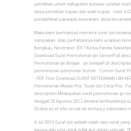
pemilihan umum kabupaten konawe selatan read m
desa pemilihan bupati dan wakil bupati . mild. 6
pendaftaran panwaslu kelurahan/ desa kecamatan
Maka kami bermaksud meminta surat izin keramai
sampaikan. Atas perhatiannya kami ucapkan ter
Bengkulu, November 2017 Ketua Panitia Sekretaris
Download Surat Permohonan Ijin GensetFull descrip
Permohonan Ijin Belajar . ijin belajarFull descripti
permohonan penurunan trotoar . Contoh Surat P
- PDF Free Download SURAT KETERANAN IJIN KER
Permohonan Mutasi Pns. Surat Izin Cerai Pns . Full
description Melanjutkan surat permohonan ijin 
tanggal 23 Agustus 2012 dimana tembusannya su
Scribd es el sitio social de lectura y editoriale
4 Jul 2019 Surat izin adalah salah satu surat y
lainnya dan juga untuk tidak ikut dalam sebuah 