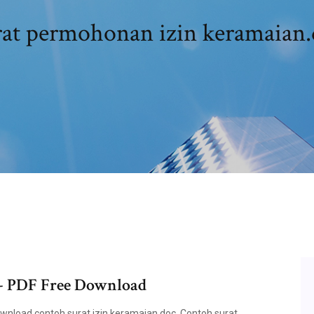
rat permohonan izin keramaian.
 - PDF Free Download
wnload contoh surat izin keramaian doc. Contoh surat