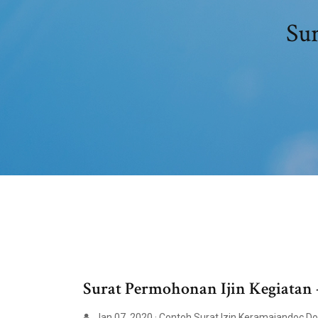
Su
Surat Permohonan Ijin Kegiatan
Jan 07, 2020 · Contoh Surat Izin Keramaiandoc Do