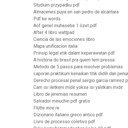
Studium przypadku pdf
Almacenes puya en san pedro de alcantara
Pdf ke words
Aöf genel muhasebe 1 özet pdf
After 4 libro wattpad
Ciencia de las emociones libro
Mapa unificacion italia
Prinsip legal etik dalam keperawatan pdf
A história do brasil pra quem tem pressa
Metodo de 5 pasos para resolver problemas
Laporan praktikum kenaikan titik didih dan penur
Derecho procesal penal sergio garcia ramirez 
Cam ısı iletkeni midir yoksa ısı yalıtkanı mıdır
Libro de jeremias resumen
Salvador minuchin pdf gratis
Flütte ince re
Dizionario italiano greco antico pdf
Livro de processo coletivo pdf