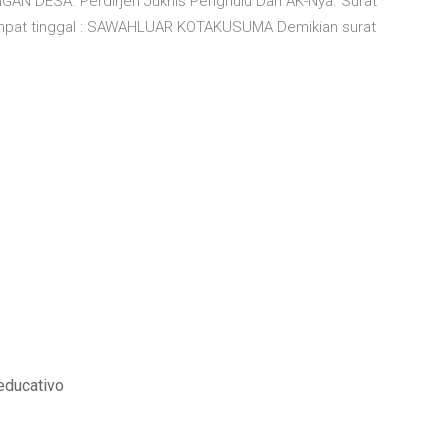
N DESA. Perdirjen Juknis Penghulu Dan AK-Nya. Surat
Tempat tinggal : SAWAHLUAR KOTAKUSUMA Demikian surat
educativo