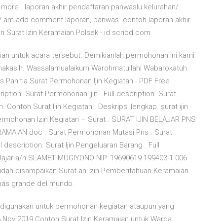
ore . laporan akhir pendaftaran panwaslu kelurahan/
:07 am add comment laporan, panwas. contoh laporan akhir
 Surat Izin Keramaian Polsek - id.scribd.com
an untuk acara tersebut. Demikianlah permohonan ini kami
imakasih. Wassalamualaikum Warohmatullahi Wabarokatuh.
 Panitia Surat Permohonan Ijin Kegiatan - PDF Free
tion. Surat Permohonan Ijin . Full description. Surat
on. Contoh Surat Ijin Kegiatan . Deskripsi lengkap. surat ijin
ermohonan Izin Kegiatan – Surat . SURAT IJIN BELAJAR PNS
AMAIAN.doc . Surat Permohonan Mutasi Pns . Surat
 description. Surat Ijin Pengeluaran Barang . Full
belajar a/n SLAMET MUGIYONO NIP. 19690619 199403 1 006
dah disampaikan Surat an Izin Pemberitahuan Keramaian
s más grande del mundo.
ang digunakan untuk permohonan kegiatan ataupun yang
26 Nov 2019 Contoh Surat Izin Keramaian untuk Warga.