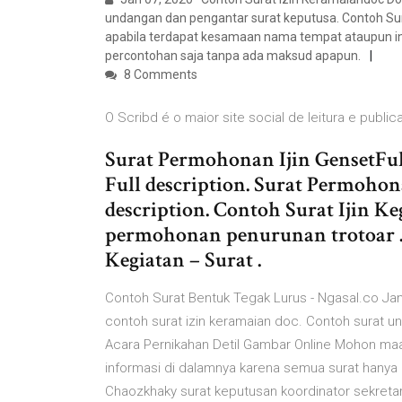
undangan dan pengantar surat keputusa. Contoh Sur
apabila terdapat kesamaan nama tempat ataupun in
percontohan saja tanpa ada maksud apapun.
8 Comments
O Scribd é o maior site social de leitura e publ
Surat Permohonan Ijin GensetFull
Full description. Surat Permohonan
description. Contoh Surat Ijin Keg
permohonan penurunan trotoar .
Kegiatan – Surat .
Contoh Surat Bentuk Tegak Lurus - Ngasal.co Ja
contoh surat izin keramaian doc. Contoh surat u
Acara Pernikahan Detil Gambar Online Mohon ma
informasi di dalamnya karena semua surat hanya
Chaozkhaky surat keputusan koordinator sekret