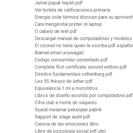
Jurnal pupuk hayati pdf
Ver boleta de calificaciones primaria
Energia solar térmica técnicas para su aprovec
Cara menginstal printer di laptop
O cabelo de lelê pdf
Descargar manual de computadoras y modulos 
El coronel no tiene quien le escriba pdf españo
Alamat email unswagati
Codigo consumidor comentado pdf
Complete first certificate second edition pdf
Direitos fundamentais rothenburg pdf
Les 95 thèses de luther pdf
Equivalencia 1 ml a microlitros
Libros de diseño asistido por computadora pdf
Cifra club a morte do vaqueiro
Syarat melamar pekerjaan pabrik
Rapport de stage audit pdf
Ciencia de las emociones libro
Libro de psicologia social pdf utpl