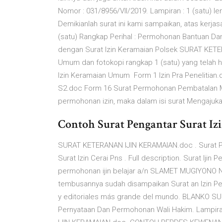
Nomor : 031/8956/VII/2019. Lampiran : 1 (satu) 
Demikianlah surat ini kami sampaikan, atas kerj
(satu) Rangkap Perihal : Permohonan Bantuan Da
dengan Surat Izin Keramaian Polsek SURAT KETER
Umum dan fotokopi rangkap 1 (satu) yang telah h
Izin Keramaian Umum Form 1 Izin Pra Penelitian
S2.doc Form 16 Surat Permohonan Pembatalan Mat
permohonan izin, maka dalam isi surat Mengajuk
Contoh Surat Pengantar Surat Iz
SURAT KETERANAN IJIN KERAMAIAN.doc . Surat P
Surat Izin Cerai Pns . Full description. Surat Ijin
permohonan ijin belajar a/n SLAMET MUGIYONO N
tembusannya sudah disampaikan Surat an Izin Pem
y editoriales más grande del mundo. BLANKO S
Pernyataan Dan Permohonan Wali Hakim. Lampir