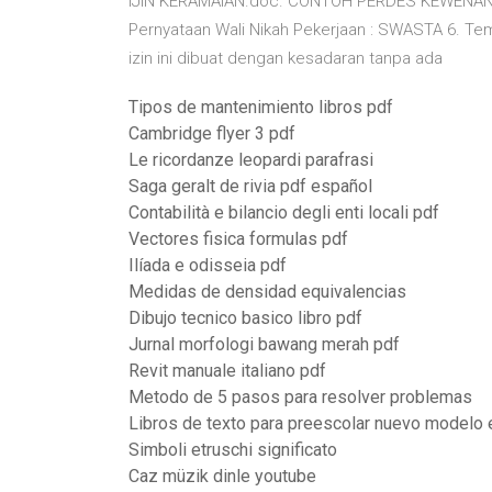
IJIN KERAMAIAN.doc. CONTOH PERDES KEWENANGA
Pernyataan Wali Nikah Pekerjaan : SWASTA 6. 
izin ini dibuat dengan kesadaran tanpa ada
Tipos de mantenimiento libros pdf
Cambridge flyer 3 pdf
Le ricordanze leopardi parafrasi
Saga geralt de rivia pdf español
Contabilità e bilancio degli enti locali pdf
Vectores fisica formulas pdf
Ilíada e odisseia pdf
Medidas de densidad equivalencias
Dibujo tecnico basico libro pdf
Jurnal morfologi bawang merah pdf
Revit manuale italiano pdf
Metodo de 5 pasos para resolver problemas
Libros de texto para preescolar nuevo modelo 
Simboli etruschi significato
Caz müzik dinle youtube