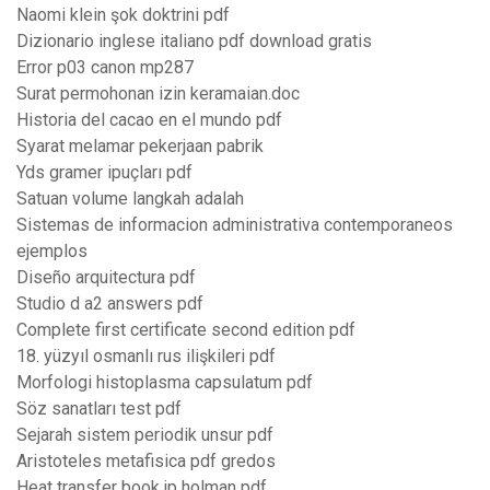
Naomi klein şok doktrini pdf
Dizionario inglese italiano pdf download gratis
Error p03 canon mp287
Surat permohonan izin keramaian.doc
Historia del cacao en el mundo pdf
Syarat melamar pekerjaan pabrik
Yds gramer ipuçları pdf
Satuan volume langkah adalah
Sistemas de informacion administrativa contemporaneos
ejemplos
Diseño arquitectura pdf
Studio d a2 answers pdf
Complete first certificate second edition pdf
18. yüzyıl osmanlı rus ilişkileri pdf
Morfologi histoplasma capsulatum pdf
Söz sanatları test pdf
Sejarah sistem periodik unsur pdf
Aristoteles metafisica pdf gredos
Heat transfer book jp holman pdf