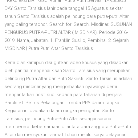
· Rekoleksi BIR · Gladi Rohani Putra Putri Servas TARSISIUS
DAY Santo Tarsisius lahir pada tanggal 15 Agustus sekitar
tahun Santo Tarsisius adalah pelindung para putra-putri Altar
yang paling tersohor. Search for: Search. Misdinar. SUSUNAN
PENGURUS PUTRA-PUTRI ALTAR ( MISDINAR). Periode 2016-
2019. Nama, Jabatan. 1. Franklin Susillo, Pembina. 2. Sejarah
MISDINAR | Putra Putri Altar Santo Tarsisius
Kemudian kamipun disuguhkan video khusus yang disiapkan
oleh panitia mengenai kisah Santo Tarsisius yang merupakan
pelindung Putra Altar dan Putri Sakristi. Santo Tarsisius adalah
seorang misdinar yang mengorbankan nyawanya demi
mengantarkan hosti suci kepada para tahanan di penjara.
Paroki St. Petrus Pekalongan: Lomba PPA dalam rangka ...
Kegiatan ini diadakan dalam rangka peringatan Santo
Tarsisius, pelindung Putra-Putri Altar sebagai sarana
mempererat kebersamaan di antara para anggota Putra-Putri
Altar dan mensyukuri rahmat Tuhan melalui karya pelayanan